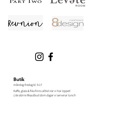
Butik
måndag-fredag kl. 9-17
Kaffe, glass & fika finns alltid när vi har öppet!
Lite större fikautbud dom dagar vi serverar lunch
Lunch
​vecka 26-31
: tisdag-fredag
kl.
11.30-14.00
Från vecka 32:
onsdag-fredag kl.
11.30-14.00
&
när det är helgöppet